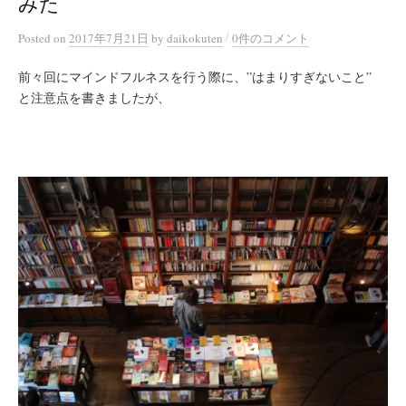
みた
/
Posted
on
2017年7月21日
by
daikokuten
0件のコメント
前々回にマインドフルネスを行う際に、”はまりすぎないこと”
と注意点を書きましたが、