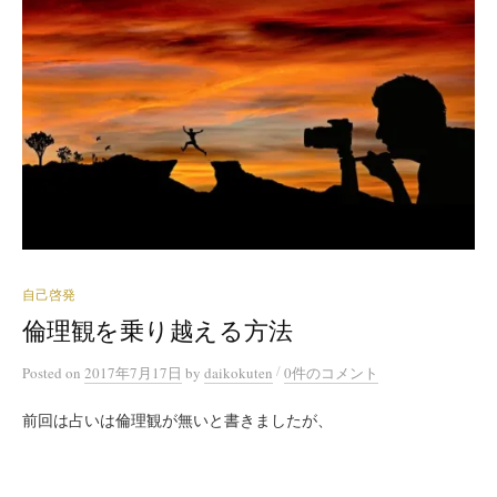
自己啓発
倫理観を乗り越える方法
/
Posted
on
2017年7月17日
by
daikokuten
0件のコメント
前回は占いは倫理観が無いと書きましたが、