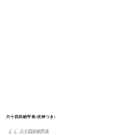
六十四卦納甲表(伏神つき)
六十四卦納甲表