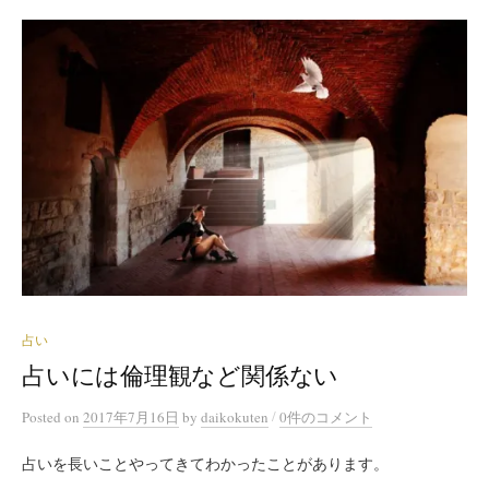
占い
占いには倫理観など関係ない
/
Posted
on
2017年7月16日
by
daikokuten
0件のコメント
占いを長いことやってきてわかったことがあります。