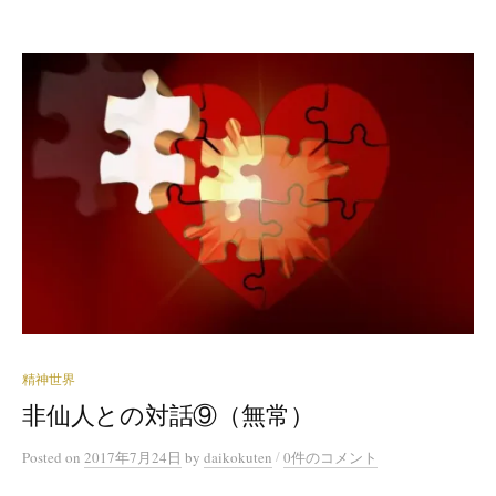
精神世界
非仙人との対話⑨（無常）
/
Posted
on
2017年7月24日
by
daikokuten
0件のコメント