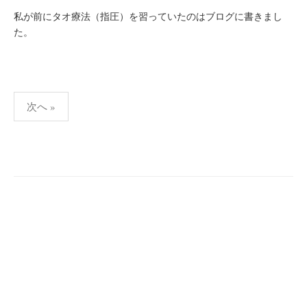
私が前にタオ療法（指圧）を習っていたのはブログに書きまし
た。
投
次へ »
稿
の
ペ
ー
ジ
送
り