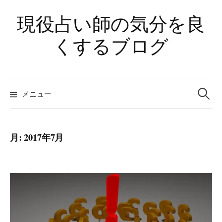
コ
現役占い師の気分を良
ン
テ
くするブログ
ン
ツ
へ
検
ス
索:
メニュー
キ
ッ
プ
月:
2017年7月