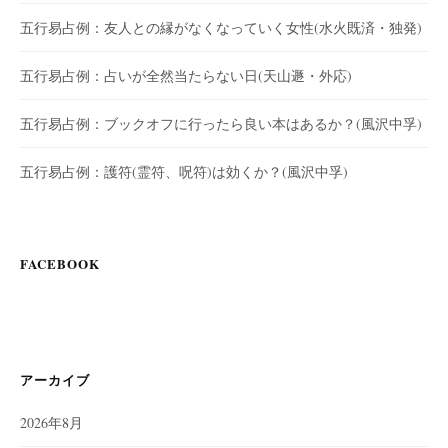
五行易占例：友人との縁がなくなっていく女性(水火既済・独発)
五行易占例：占いが全然当たらない日(天山遯・外応)
五行易占例：ブックオフに行ったら良い本はあるか？(風沢中孚)
五行易占例：護符(霊符、呪符)は効くか？(風沢中孚)
FACEBOOK
アーカイブ
2026年8月