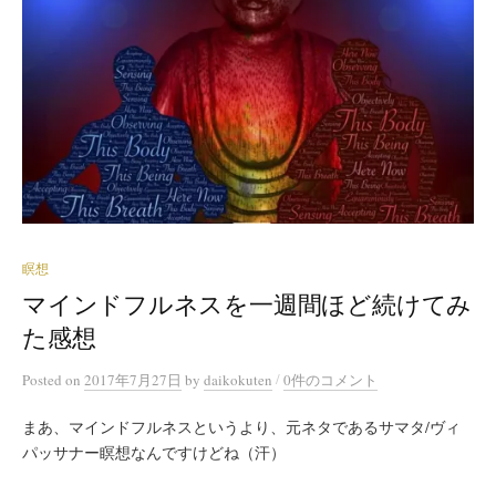
瞑想
マインドフルネスを一週間ほど続けてみ
た感想
/
Posted
on
2017年7月27日
by
daikokuten
0件のコメント
まあ、マインドフルネスというより、元ネタであるサマタ/ヴィ
パッサナー瞑想なんですけどね（汗）