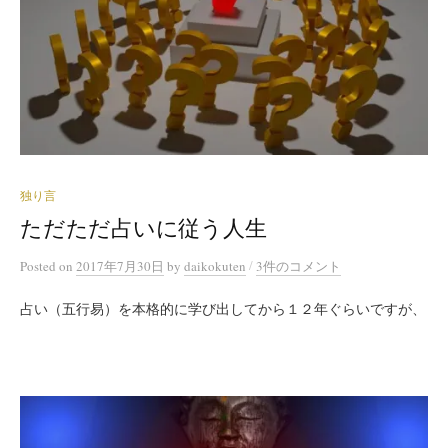
独り言
ただただ占いに従う人生
/
Posted
on
2017年7月30日
by
daikokuten
3件のコメント
占い（五行易）を本格的に学び出してから１２年ぐらいですが、