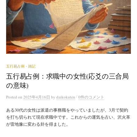
五行易占例・雑記
五行易占例：求職中の女性(応爻の三合局
の意味)
/
Posted
on
2025年4月16日
by
daikokuten
0件のコメント
ある30代の女性は派遣の事務職をやっていましたが、3月で契約
を打ち切られて現在求職中です。これからの運気を占い、沢火革
が雷地豫に変わる卦を得ました。