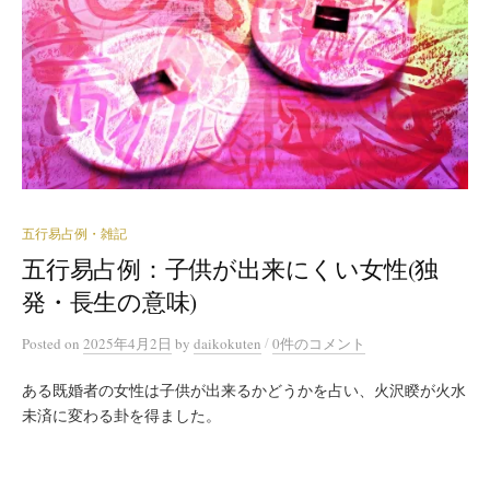
五行易占例・雑記
五行易占例：子供が出来にくい女性(独
発・長生の意味)
/
Posted
on
2025年4月2日
by
daikokuten
0件のコメント
ある既婚者の女性は子供が出来るかどうかを占い、火沢睽が火水
未済に変わる卦を得ました。