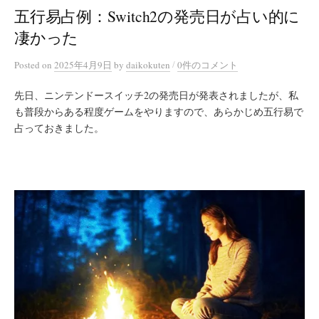
五行易占例：Switch2の発売日が占い的に
凄かった
/
Posted
on
2025年4月9日
by
daikokuten
0件のコメント
先日、ニンテンドースイッチ2の発売日が発表されましたが、私
も普段からある程度ゲームをやりますので、あらかじめ五行易で
占っておきました。