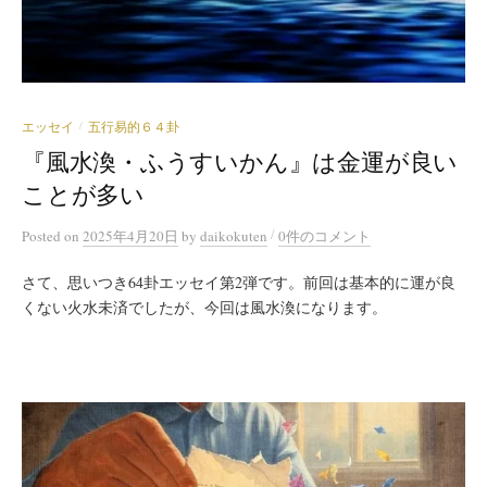
エッセイ
五行易的６４卦
/
『風水渙・ふうすいかん』は金運が良い
ことが多い
/
Posted
on
2025年4月20日
by
daikokuten
0件のコメント
さて、思いつき64卦エッセイ第2弾です。前回は基本的に運が良
くない火水未済でしたが、今回は風水渙になります。