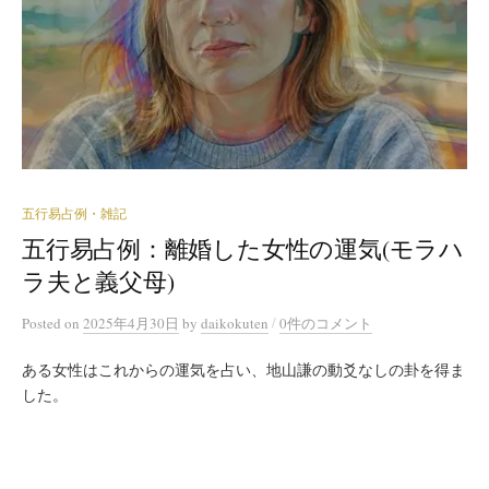
五行易占例・雑記
五行易占例：離婚した女性の運気(モラハ
ラ夫と義父母)
/
Posted
on
2025年4月30日
by
daikokuten
0件のコメント
ある女性はこれからの運気を占い、地山謙の動爻なしの卦を得ま
した。