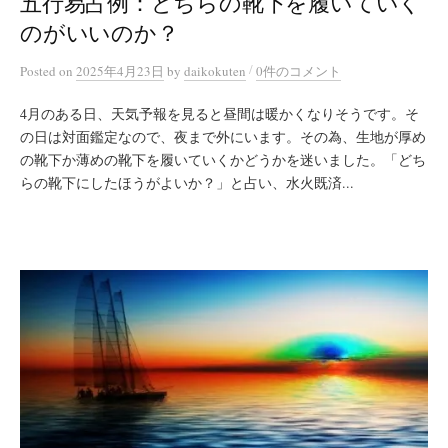
五行易占例：どちらの靴下を履いていく
のがいいのか？
/
Posted
on
2025年4月23日
by
daikokuten
0件のコメント
4月のある日、天気予報を見ると昼間は暖かくなりそうです。そ
の日は対面鑑定なので、夜まで外にいます。その為、生地が厚め
の靴下か薄めの靴下を履いていくかどうかを迷いました。「どち
らの靴下にしたほうがよいか？」と占い、水火既済...