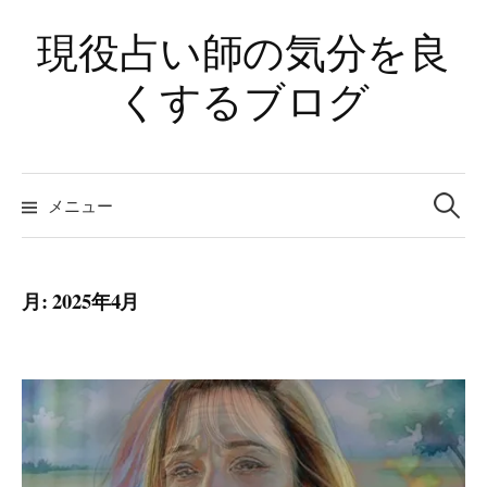
コ
現役占い師の気分を良
ン
テ
くするブログ
ン
ツ
へ
検
ス
索:
メニュー
キ
ッ
プ
月:
2025年4月