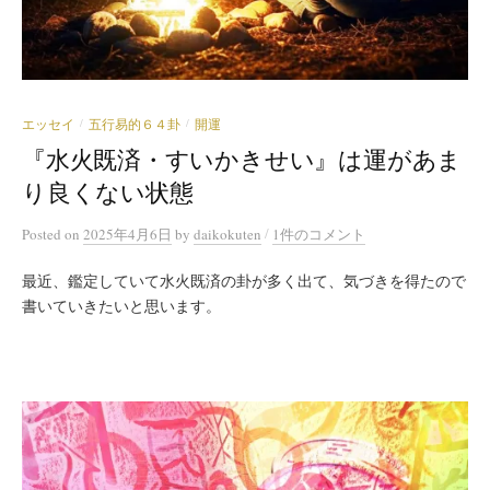
エッセイ
五行易的６４卦
開運
/
/
『水火既済・すいかきせい』は運があま
り良くない状態
/
Posted
on
2025年4月6日
by
daikokuten
1件のコメント
最近、鑑定していて水火既済の卦が多く出て、気づきを得たので
書いていきたいと思います。