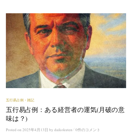
五行易占例・雑記
五行易占例：ある経営者の運気(月破の意
味は？)
/
Posted
on
2025年4月13日
by
daikokuten
0件のコメント