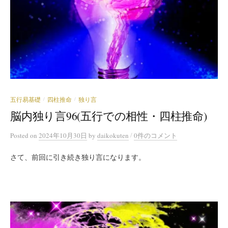
五行易基礎
四柱推命
独り言
/
/
脳内独り言96(五行での相性・四柱推命)
/
Posted
on
2024年10月30日
by
daikokuten
0件のコメント
さて、前回に引き続き独り言になります。