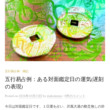
五行易占例・雑記
五行易占例：ある対面鑑定日の運気(遅刻
の表現)
/
Posted
on
2024年10月23日
by
daikokuten
0件のコメント
今日は対面鑑定日です。１日運を占い、沢風大過の動爻無しの卦