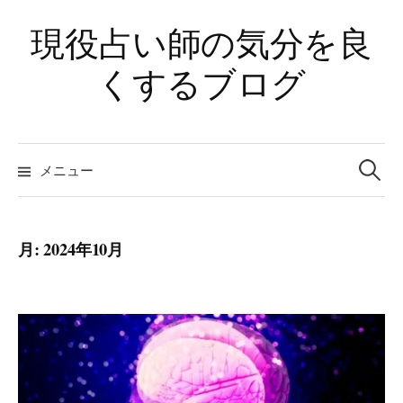
コ
現役占い師の気分を良
ン
テ
くするブログ
ン
ツ
へ
検
ス
索:
メニュー
キ
ッ
プ
月:
2024年10月