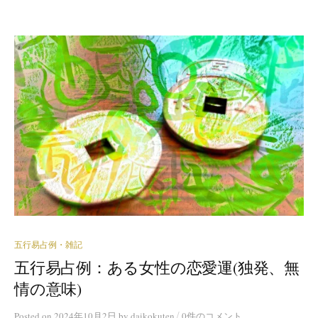
五行易占例・雑記
五行易占例：ある女性の恋愛運(独発、無
情の意味)
/
Posted
on
2024年10月2日
by
daikokuten
0件のコメント