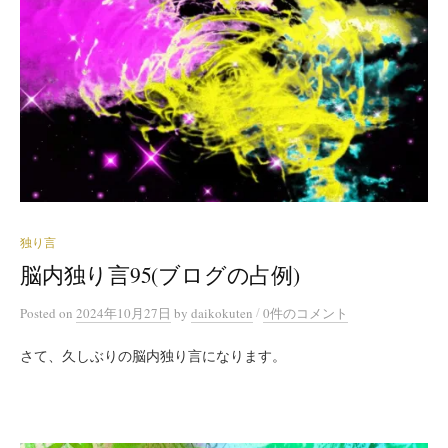
独り言
脳内独り言95(ブログの占例)
/
Posted
on
2024年10月27日
by
daikokuten
0件のコメント
さて、久しぶりの脳内独り言になります。