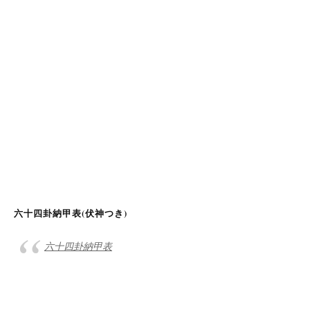
六十四卦納甲表(伏神つき)
六十四卦納甲表