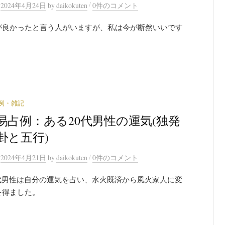
/
n
2024年4月24日
by
daikokuten
0件のコメント
が良かったと言う人がいますが、私は今が断然いいです
例・雑記
易占例：ある20代男性の運気(独発
卦と五行)
/
n
2024年4月21日
by
daikokuten
0件のコメント
0代男性は自分の運気を占い、水火既済から風火家人に変
を得ました。