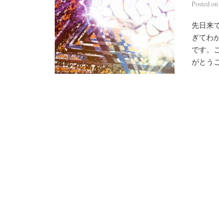
Posted
o
先日来
ぎてわ
です。
がとう