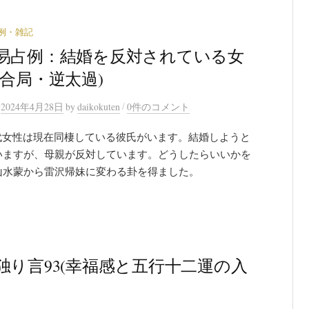
例・雑記
易占例：結婚を反対されている女
三合局・逆太過)
/
n
2024年4月28日
by
daikokuten
0件のコメント
0代女性は現在同棲している彼氏がいます。結婚しようと
いますが、母親が反対しています。どうしたらいいかを
山水蒙から雷沢帰妹に変わる卦を得ました。
独り言93(幸福感と五行十二運の入