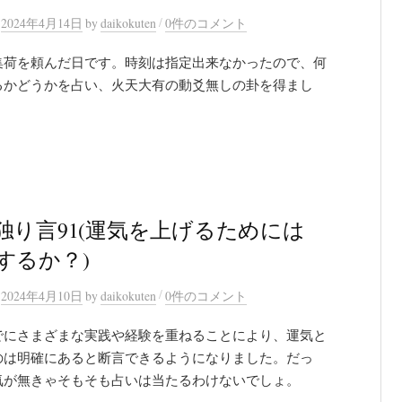
/
n
2024年4月14日
by
daikokuten
0件のコメント
集荷を頼んだ日です。時刻は指定出来なかったので、何
るかどうかを占い、火天大有の動爻無しの卦を得まし
独り言91(運気を上げるためには
するか？)
/
n
2024年4月10日
by
daikokuten
0件のコメント
でにさまざまな実践や経験を重ねることにより、運気と
のは明確にあると断言できるようになりました。だっ
気が無きゃそもそも占いは当たるわけないでしょ。