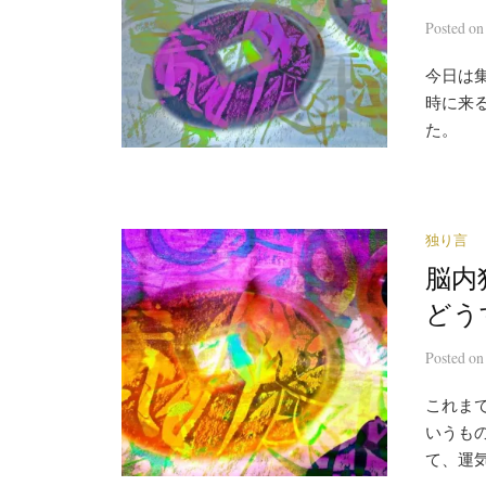
Posted
o
今日は
時に来
た。
独り言
脳内
どう
Posted
o
これま
いうも
て、運