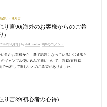
/
相占い
独り言
独り言90(海外のお客様からのご希
り)
/
n
2024年4月7日
by
daikokuten
0件のコメント
外に住むお客様から、巷で話題になっている◯◯通訳と
手のギャンブル使い込み問題について、断易(五行易、
術)で分析して欲しいとのご希望がありました。
独り言89(初心者の心得)