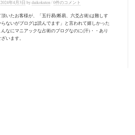
/
n
2024年4月3日
by
daikokuten
0件のコメント
て頂いたお客様が、「五行易(断易、六爻占術)は難しす
からないがブログは読んでます」と言われて嬉しかった
こんなにマニアックな占術のブログなのに(汗)・・あり
ございます。