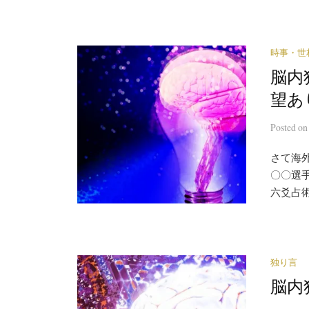
時事・世
脳内
望あ
Posted
o
さて海
〇〇選
六爻占
独り言
脳内