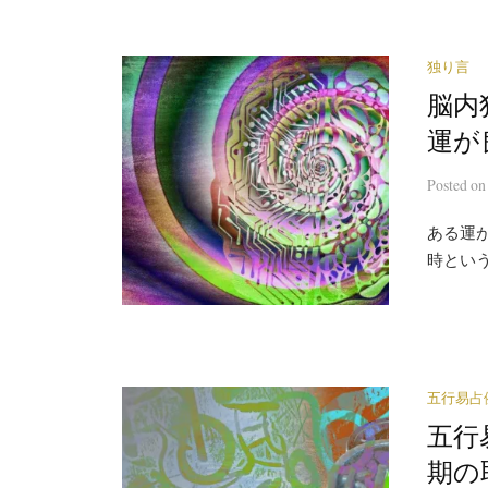
独り言
脳内
運が
Posted
o
ある運
時とい
五行易占
五行
期の