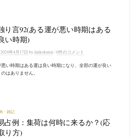
独り言92(ある運が悪い時期はある
良い時期)
/
n
2024年4月17日
by
daikokuten
0件のコメント
が悪い時期はある運は良い時期になり、全部の運が良い
うのはありません。
例・雑記
易占例：集荷は何時に来るか？(応
取り方)