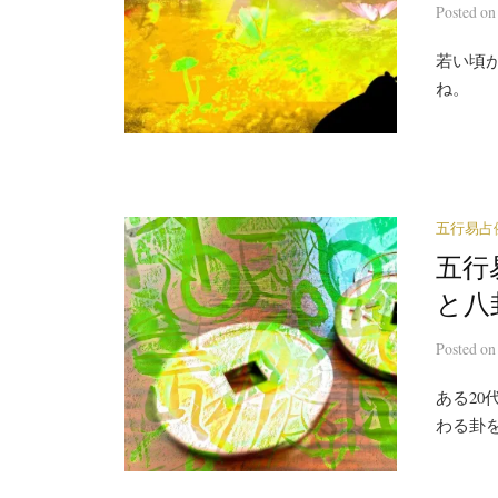
Posted
o
若い頃
ね。
五行易占
五行
と八
Posted
o
ある2
わる卦