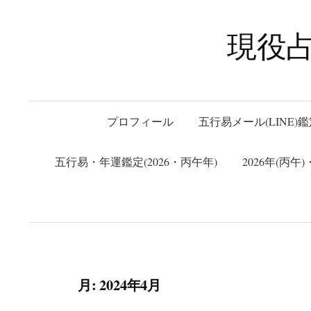
コ
ン
現役
テ
ン
ツ
へ
プロフィール
五行易メール(LINE)鑑
ス
キ
五行易・年運鑑定(2026・丙午年)
2026年(丙
ッ
プ
月:
2024年4月