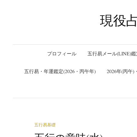
コ
ン
現役
テ
ン
ツ
へ
プロフィール
五行易メール(LINE)鑑
ス
キ
五行易・年運鑑定(2026・丙午年)
2026年(丙
ッ
プ
五行易基礎