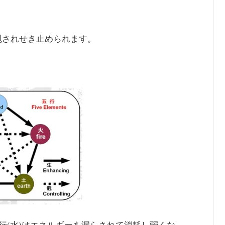
剋されせき止められます。
行(水)はエネルギーを漏らされて消耗し弱くな