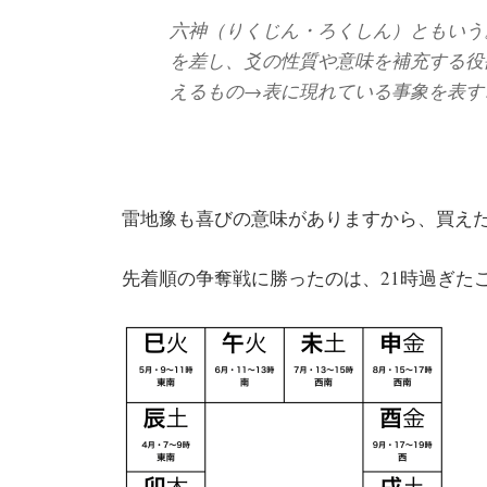
六神（りくじん・ろくしん）ともいう
を差し、爻の性質や意味を補充する役
えるもの→表に現れている事象を表す
雷地豫も喜びの意味がありますから、買え
先着順の争奪戦に勝ったのは、21時過ぎた