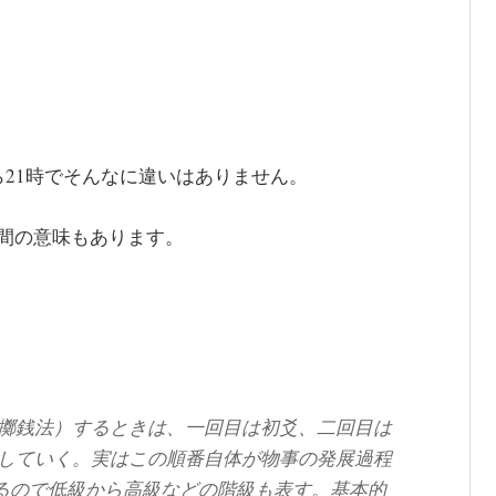
ら21時でそんなに違いはありません。
間の意味もあります。
擲銭法）するときは、一回目は初爻、二回目は
していく。実はこの順番自体が物事の発展過程
あるので低級から高級などの階級も表す。基本的