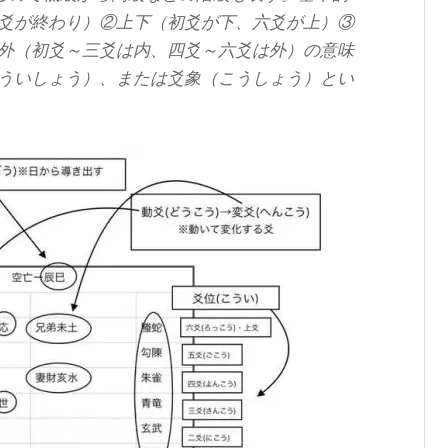
爻が終わり）②上下（初爻が下、六爻が上）③
外（初爻～三爻は内、四爻～六爻は外）の意味
ういしょう）、または爻象（こうしょう）とい