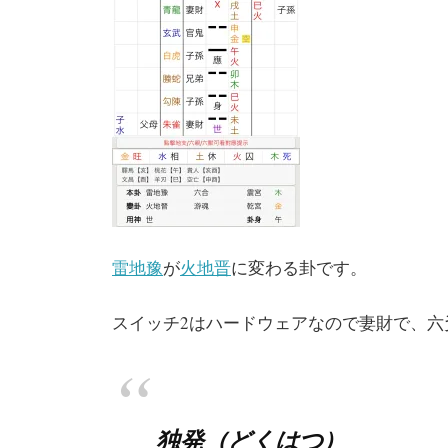
雷地豫
が
火地晋
に変わる卦です。
スイッチ2はハードウェアなので妻財で、六
独発（どくはつ）