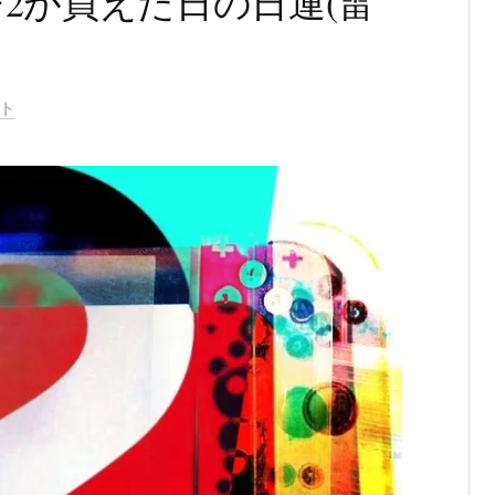
2が買えた日の日運(雷
ント