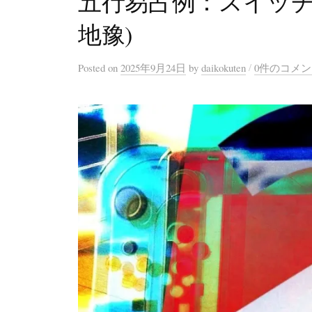
五行易占例：スイッチ
地豫)
/
Posted
on
2025年9月24日
by
daikokuten
0件のコメ