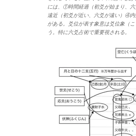
には、①時間経過（初爻が始まり、六
遠近（初爻が近い、六爻が遠い）④内
がある。爻位が表す象意は爻位象（こ
う。特に六爻占術で重要視される。