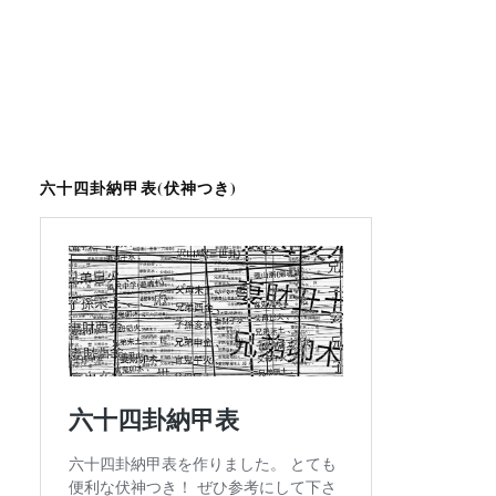
六十四卦納甲表(伏神つき)