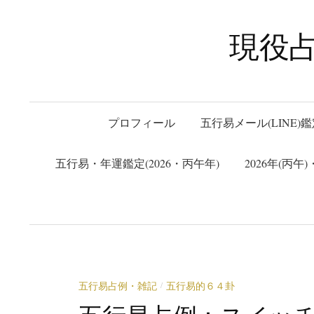
コ
ン
現役
テ
ン
ツ
へ
プロフィール
五行易メール(LINE)鑑
ス
キ
五行易・年運鑑定(2026・丙午年)
2026年(丙
ッ
プ
五行易占例・雑記
五行易的６４卦
/