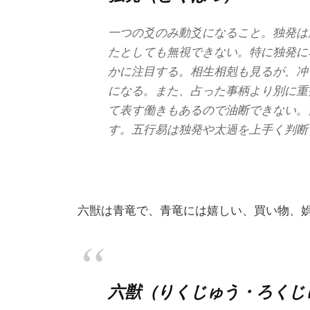
一つの爻のみ動爻になること。独発は
たとしても無視できない。特に独発に
かに注目する。相生相剋も見るが、冲
になる。また、占った事柄より別に重
て表す働きもあるので油断できない。
す。五行易は独発や太過を上手く判断
六獣は青竜で、青竜には嬉しい、買い物、
六獣（りくじゅう・ろくじ