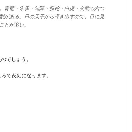
。青竜・朱雀・勾陳・螣蛇・白虎・玄武の六つ
割がある。日の天干から導き出すので、目に見
ことが多い。
たのでしょう。
ころで亥刻になります。