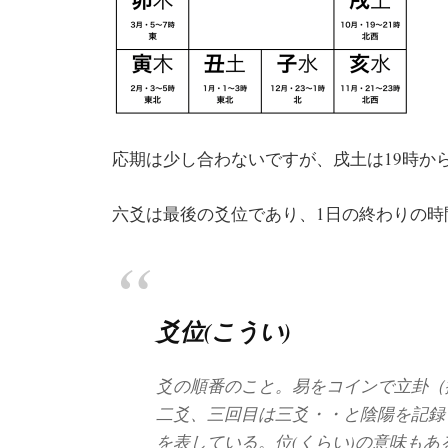
応期は少し合わないですが、戌土は19時か
六爻は最後の爻位であり、1日の終わりの時
爻位(こうい)
爻の順番のこと。易をコインで立卦（
二爻、三回目は三爻・・と陰陽を記録
を表している。位(くらい)の意味も