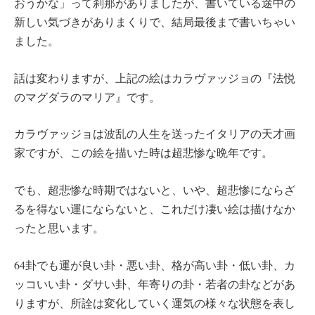
おうかな」って刹那がありましたが、書いている途中の
新しい気づきがありまくりで、結局最後まで書いちゃい
ました。
話は変わりますが、上記の絵はカラヴァッジョの『法悦
のマグダラのマリア』です。
カラヴァッジョは波乱の人生を送ったイタリアの天才画
家ですが、この絵を描いた時は超悲惨な晩年です。
でも、超悲惨な時期ではないと、いや、超悲惨にならざ
るを得ない運にならないと、これだけ凄い絵は描けなか
ったと思います。
64卦でも運が良い卦・悪い卦、格が高い卦・低い卦、カ
ッコいい卦・ダサい卦、年寄りの卦・若者の卦などがあ
りますが、所詮は変化していく運気の様々な状態を表し