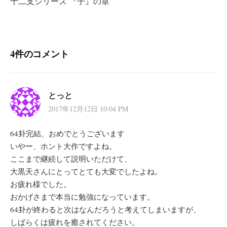
十二支シリーズ 『子』の章
ゲ
ー
シ
4件のコメント
ョ
ン
とっと
2017年12月12日 10:04 PM
64卦完結、おめでとうございます
いやー、ホント大作ですよね。
ここまで継続して説明いただけて、
大黒天さんにとってとても大変でしたよね。
お疲れ様でした。
おかげさまで本当に勉強になっています。
64卦が終わると次はなんだろうと考えてしまいますが、
しばらくは疲れを癒されてください。