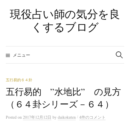
コ
現役占い師の気分を良
ン
テ
くするブログ
ン
ツ
へ
検
ス
索:
メニュー
キ
ッ
プ
五行易的６４卦
五行易的 ”水地比” の見方
（６４卦シリーズ－６４）
/
Posted
on
2017年12月12日
by
daikokuten
4件のコメント