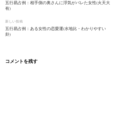
五行易占例：相手側の奥さんに浮気がバレた女性(火天大
稿
有)
ナ
ビ
新しい投稿
ゲ
五行易占例：ある女性の恋愛運(水地比・わかりやすい
ー
卦)
シ
ョ
ン
コメントを残す