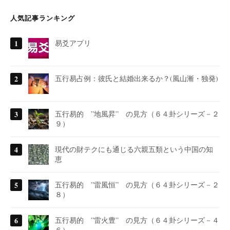
人気記事ランキング
易爻アプリ
五行易占例：彼氏と結婚出来るか？(風山漸・独発)
五行易的 ”地風昇” の見方（６４卦シリーズ－２
９）
現代の財テクにも通じる六親五類という中国の知
恵
五行易的 ”雷風恒” の見方（６４卦シリーズ－２
８）
五行易的 ”雷火豊” の見方（６４卦シリーズ－４
６）