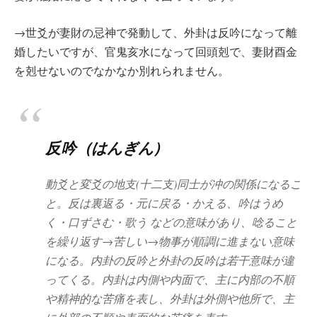
→世爻が妻財の忌神で発動して、外卦は反吟になって離
婚したいですが、官鬼亥水になって回頭剋で、妻財酉金
を剋せないのでなかなか別れられません。
反吟（はんぎん）
動爻と変爻の地支(十二支)同士が冲の関係になるこ
と。反は裏返る・元に戻る・かえる、吟はうめ
く・口ずさむ・歌う などの意味があり、唸ること
を繰り返す→苦しい→物事が順調に進まない意味
になる。内卦の反吟と外卦の反吟は若干意味が違
ってくる。内卦は内側や内面で、主に内部の不順
や精神的な苦痛を表し、外卦は外側や他所で、主