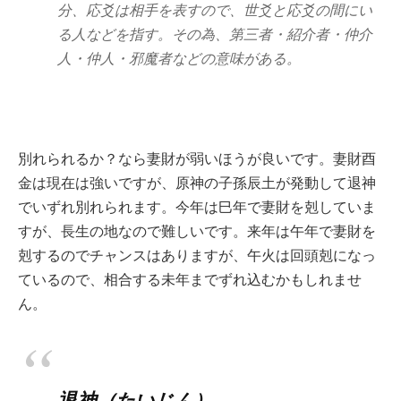
分、応爻は相手を表すので、世爻と応爻の間にい
る人などを指す。その為、第三者・紹介者・仲介
人・仲人・邪魔者などの意味がある。
別れられるか？なら妻財が弱いほうが良いです。妻財酉
金は現在は強いですが、原神の子孫辰土が発動して退神
でいずれ別れられます。今年は巳年で妻財を剋していま
すが、長生の地なので難しいです。来年は午年で妻財を
剋するのでチャンスはありますが、午火は回頭剋になっ
ているので、相合する未年までずれ込むかもしれませ
ん。
退神（たいじん）