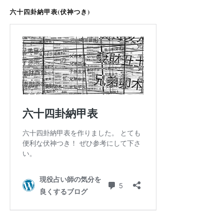
六十四卦納甲表(伏神つき)