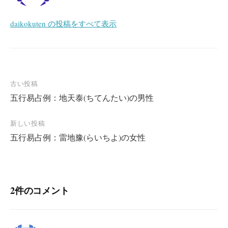
daikokuten の投稿をすべて表示
投
古い投稿
五行易占例：地天泰(ちてんたい)の男性
稿
ナ
新しい投稿
ビ
五行易占例：雷地豫(らいちよ)の女性
ゲ
ー
シ
2件のコメント
ョ
ン