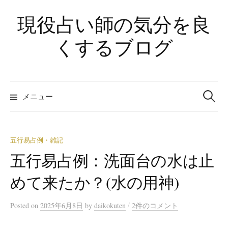
コ
現役占い師の気分を良
ン
テ
くするブログ
ン
ツ
へ
検
ス
索:
メニュー
キ
ッ
プ
五行易占例・雑記
五行易占例：洗面台の水は止
めて来たか？(水の用神)
/
Posted
on
2025年6月8日
by
daikokuten
2件のコメント