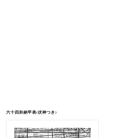
六十四卦納甲表(伏神つき)