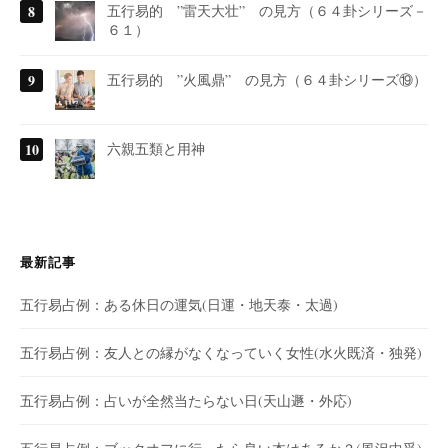
五行易的 ”雷天大壮” の見方（６４卦シリーズ－
６１）
五行易的 ”火風鼎” の見方（６４卦シリーズ⑲）
六親五類と用神
最新記事
五行易占例：ある休日の運気(日運・地天泰・太過)
五行易占例：友人との縁がなくなっていく女性(水火既済・独発)
五行易占例：占いが全然当たらない日(天山遯・外応)