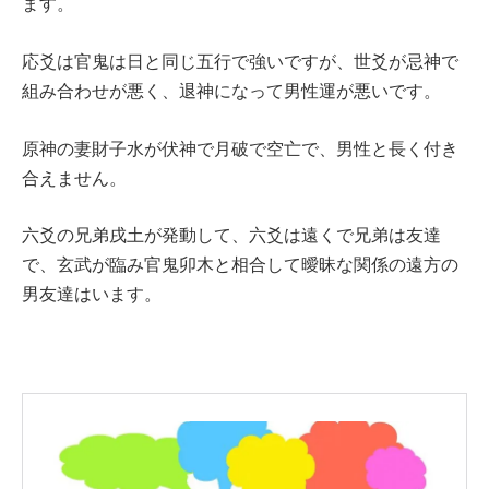
ます。
応爻は官鬼は日と同じ五行で強いですが、世爻が忌神で
組み合わせが悪く、退神になって男性運が悪いです。
原神の妻財子水が伏神で月破で空亡で、男性と長く付き
合えません。
六爻の兄弟戌土が発動して、六爻は遠くで兄弟は友達
で、玄武が臨み官鬼卯木と相合して曖昧な関係の遠方の
男友達はいます。