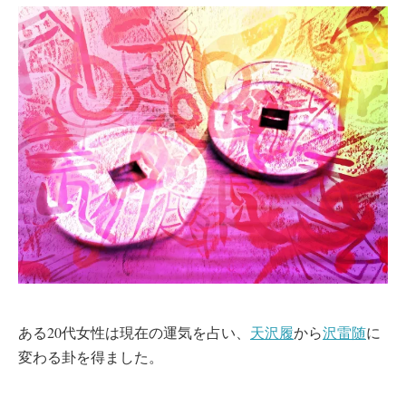
ある20代女性は現在の運気を占い、
天沢履
から
沢雷随
に
変わる卦を得ました。