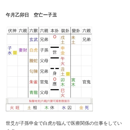
午月乙卯日 空亡ー子丑
世爻が子孫申金で白虎が臨んで医療関係の仕事をしてい