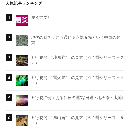
人気記事ランキング
易爻アプリ
現代の財テクにも通じる六親五類という中国の知
恵
五行易的 ”地風昇” の見方（６４卦シリーズ－２
９）
五行易的 ”雷火豊” の見方（６４卦シリーズ－４
６）
五行易占例：ある休日の運気(日運・地天泰・太過)
五行易的 ”風山漸” の見方（６４卦シリーズ－５
６）