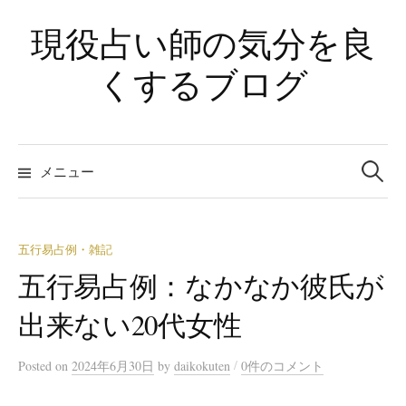
コ
現役占い師の気分を良
ン
テ
くするブログ
ン
ツ
へ
検
ス
索:
メニュー
キ
ッ
プ
五行易占例・雑記
五行易占例：なかなか彼氏が
出来ない20代女性
/
Posted
on
2024年6月30日
by
daikokuten
0件のコメント