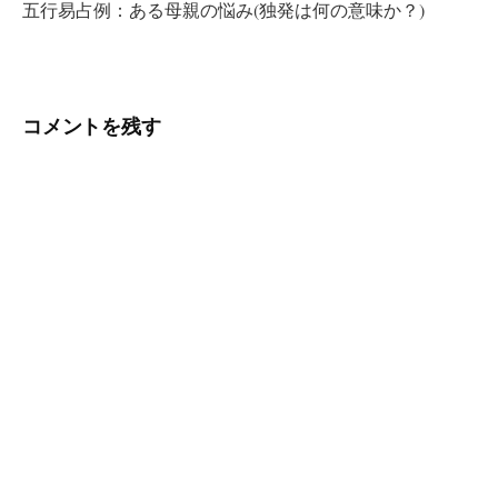
五行易占例：ある母親の悩み(独発は何の意味か？)
ゲ
ー
シ
コメントを残す
ョ
ン