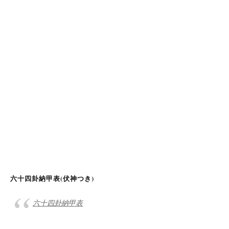
六十四卦納甲表(伏神つき)
六十四卦納甲表