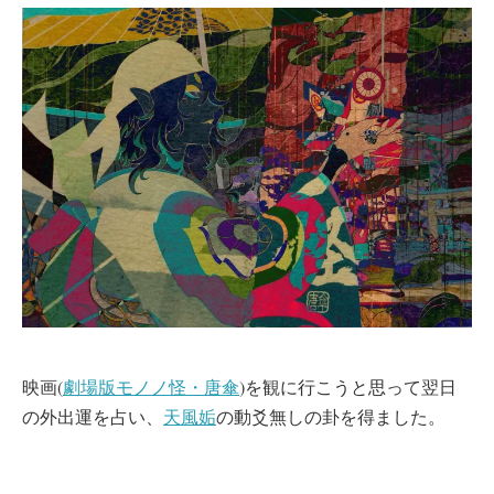
映画(
劇場版モノノ怪・唐傘
)を観に行こうと思って翌日
の外出運を占い、
天風姤
の動爻無しの卦を得ました。