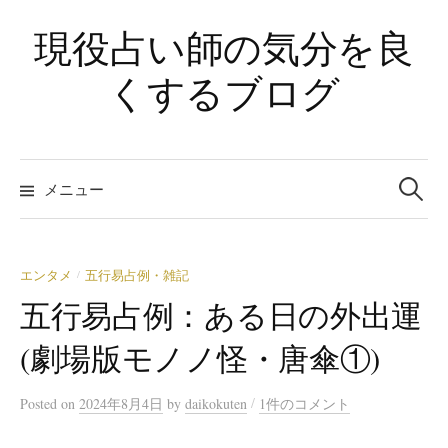
コ
現役占い師の気分を良
ン
テ
くするブログ
ン
ツ
へ
検
ス
索:
メニュー
キ
ッ
プ
エンタメ
五行易占例・雑記
/
五行易占例：ある日の外出運
(劇場版モノノ怪・唐傘①)
/
Posted
on
2024年8月4日
by
daikokuten
1件のコメント