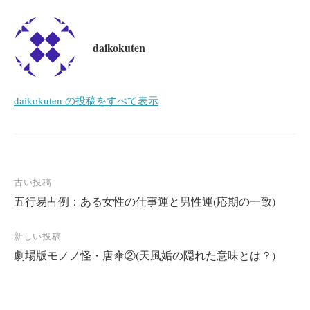
daikokuten
daikokuten の投稿をすべて表示
投
古い投稿
五行易占例：ある女性の仕事運と男性運(応期の一致)
稿
ナ
新しい投稿
ビ
劇場版モノノ怪・唐傘②(天風姤の隠れた意味とは？)
ゲ
ー
シ