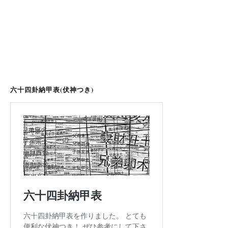
六十四卦納甲表(伏神つき)