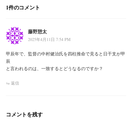
1件のコメント
ョ
ン
藤野憩太
2025年4月11日 7:54 PM
甲辰年で、監督の中村健治氏を四柱推命で見ると日干支が甲
辰
と言われるのは、一致するとどうなるのですか？
返信
コメントを残す