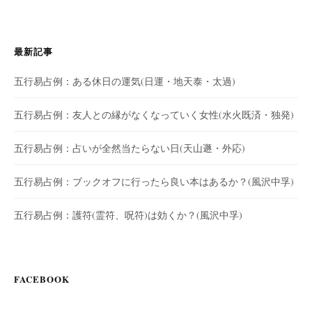
最新記事
五行易占例：ある休日の運気(日運・地天泰・太過)
五行易占例：友人との縁がなくなっていく女性(水火既済・独発)
五行易占例：占いが全然当たらない日(天山遯・外応)
五行易占例：ブックオフに行ったら良い本はあるか？(風沢中孚)
五行易占例：護符(霊符、呪符)は効くか？(風沢中孚)
FACEBOOK