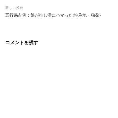
ナ
新しい投稿
ビ
五行易占例：娘が推し活にハマった(坤為地・独発)
ゲ
ー
シ
コメントを残す
ョ
ン