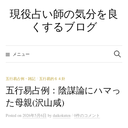
コ
現役占い師の気分を良
ン
テ
くするブログ
ン
ツ
へ
検
ス
索:
メニュー
キ
ッ
プ
五行易占例・雑記
五行易的６４卦
/
五行易占例：陰謀論にハマっ
た母親(沢山咸)
/
Posted
on
2026年5月6日
by
daikokuten
0件のコメント