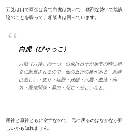
五爻は口で酉金は音で白虎は勢いで、猛烈な勢いで陰謀
論のことを喋って、相談者は困っています。
白虎（びゃっこ）
六獣（六神）の一つ。白虎は日干が庚辛の時に初
爻に配置されるので、金の五行の象がある。意味
は激しい・怒り・猛烈・残酷・武器・血液・病
気・医療関係・暴力・死亡・悲しいなど。
用神と原神ともに空亡なので、元に戻るのはなかなか難
しいかも知れません。