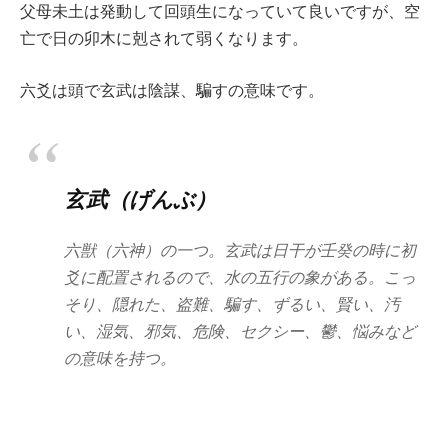
父母未土は発動して回頭生になっていて良いですが、空
亡で日の卯木に剋されて弱くなります。
六爻は頭で玄武は陰謀、騙すの意味です。
玄武（げんぶ）
六獣（六神）の一つ。玄武は日干が壬癸の時に初
爻に配置されるので、水の五行の象がある。こっ
そり、隠れた、盗難、騙す、ずるい、賢い、汚
い、湿気、邪気、危険、セクシー、鬱、悩みなど
の意味を持つ。