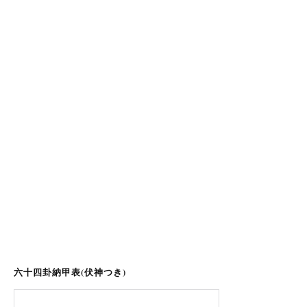
六十四卦納甲表(伏神つき)