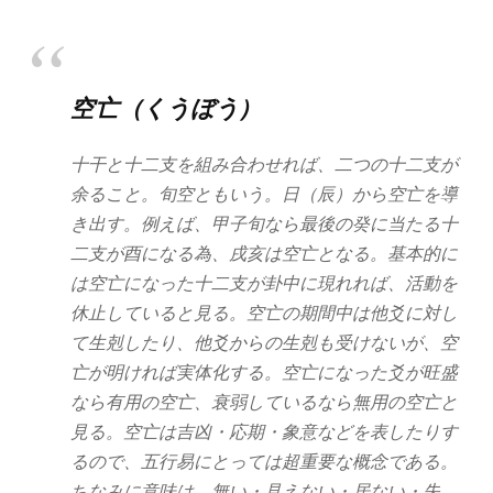
空亡（くうぼう）
十干と十二支を組み合わせれば、二つの十二支が
余ること。旬空ともいう。日（辰）から空亡を導
き出す。例えば、甲子旬なら最後の癸に当たる十
二支が酉になる為、戌亥は空亡となる。基本的に
は空亡になった十二支が卦中に現れれば、活動を
休止していると見る。空亡の期間中は他爻に対し
て生剋したり、他爻からの生剋も受けないが、空
亡が明ければ実体化する。空亡になった爻が旺盛
なら有用の空亡、衰弱しているなら無用の空亡と
見る。空亡は吉凶・応期・象意などを表したりす
るので、五行易にとっては超重要な概念である。
ちなみに意味は、無い・見えない・居ない・失