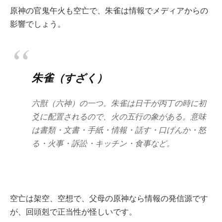
原神の官鬼午火も空亡で、朱雀は情報でメディアからの
影響でしょう。
朱雀（すざく）
六獣（六神）の一つ。朱雀は日干が丙丁の時に初
爻に配置されるので、火の五行の象がある。意味
は書類・文書・手紙・情報・話す・口げんか・怒
る・火事・訴訟・キッチン・食事など。
空亡は架空、空想で、父母の原神なら情報の発信源です
が、回頭剋で正当性が怪しいです。