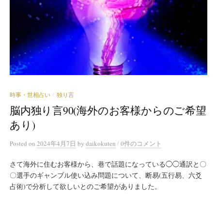
時事・世相占い
独り言
/
脳内独り言90(海外のお客様からのご希望
あり)
/
Posted
on
2024年4月7日
by
daikokuten
0件のコメント
さて海外に住むお客様から、巷で話題になっている◯◯通訳と〇
〇選手のギャンブル使い込み問題について、断易(五行易、六爻
占術)で分析して欲しいとのご希望がありました。