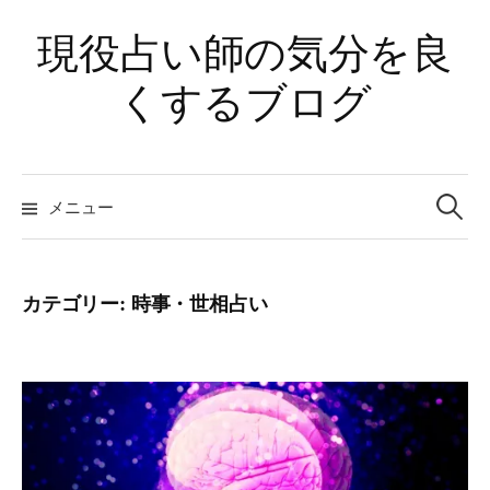
コ
現役占い師の気分を良
ン
テ
くするブログ
ン
ツ
へ
検
ス
索:
メニュー
キ
ッ
プ
カテゴリー:
時事・世相占い